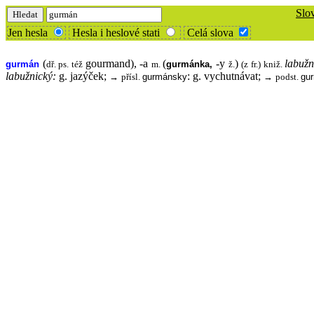
Slo
Jen hesla
Hesla i heslové stati
Celá slova
(
gourmand), -a
(
-y
)
labuž
gurmán
gurmánka
,
dř. ps. též
m.
ž.
(z fr.) kniž.
labužnický:
g. jazýček;
:
g. vychutnávat;
→
gurmánsky
→
gu
přísl.
podst.