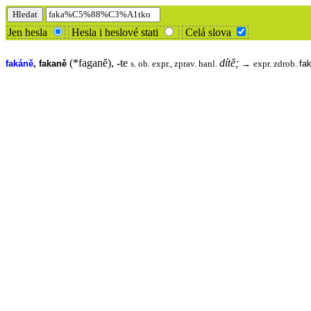
Jen hesla
Hesla i heslové stati
Celá slova
(*faganě), -te
dítě;
fakáně
,
fakaně
→
fa
s. ob. expr., zprav. hanl.
expr. zdrob.