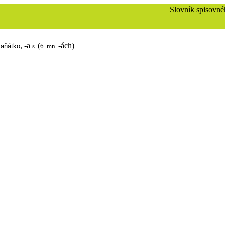
Slovník spisovné
,
-a
(
-ách)
kaňátko
s.
6. mn.