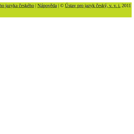
ho jazyka českého
|
Nápověda
| ©
Ústav pro jazyk český, v. v. i.
2011