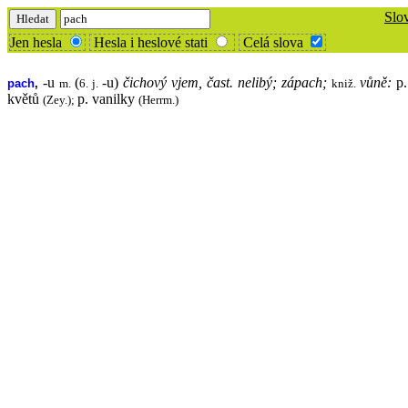
Slo
Jen hesla
Hesla i heslové stati
Celá slova
-u
(
-u)
čichový vjem, čast. nelibý; zápach;
vůně:
p.
pach
,
m.
6. j.
kniž.
květů
p. vanilky
(Zey.);
(Herrm.)