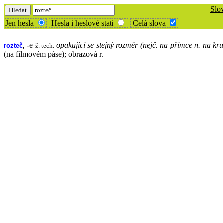
Slo
Jen hesla
Hesla i heslové stati
Celá slova
-e
opakující se stejný rozměr (nejč. na přímce n. na kru
rozteč
,
ž. tech.
(na filmovém páse); obrazová r.