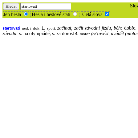
Slo
Jen hesla
Hesla i heslové stati
Celá slova
začínat, začít závodní jízdu, běh:
dobře,
startovati
1.
ned. i dok.
sport.
závodu:
s. na olympiádě; s. za dorost
uvést, uvádět (motor
4.
motor. (co)