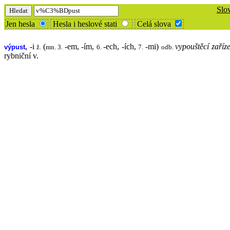
Slo
Jen hesla
Hesla i heslové stati
Celá slova
-i
(
-em, -ím,
-ech, -ích,
-mi)
vypouštěcí zaříz
výpust
,
ž.
mn. 3.
6.
7.
odb.
rybniční v.