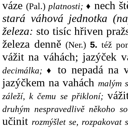
váze
nech št
(Pal.)
platnosti;
♦
stará váhová jednotka (na
železa:
sto tisíc hřiven pra
železa denně
(Ner.)
5.
též p
vážit na váhách; jazýček v
to nepadá na
decimálka;
♦
jazýčkem na vahách
malým s
váž
záleží, k čemu se přikloní;
druhým nespravedlivě někoho so
učinit
rozmýšlet se, rozpakovat