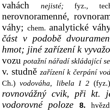
vahách
nejisté;
fyz., t
nerovnoramenné, rovnora
váhy;
analytické vá
chem.
část v podobě dvouramen
hmot; jiné zařízení k vyvaž
vozu
potažní nářadí skládající se
v. studně
zařízení k čerpání vo
Ch.)
vodováha, libela I 2
(fyz
rovnovážný cvik, při kt. 
vodorovné poloze
8.
hvěz