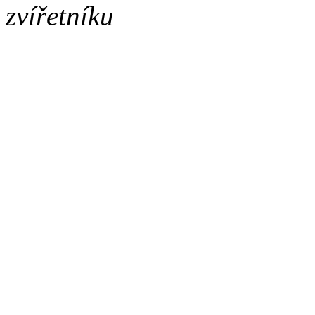
zvířetníku