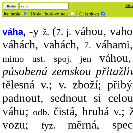
Slo
Jen hesla
Hesla i heslové stati
Celá slova
-y
(
váhou, vah
váha
,
ž.
7. j.
váhách, vahách,
váhami
7.
váhou
mimo ust. spoj. jen
působená zemskou přitažliv
tělesná v.; v. zboží; přib
padnout, sednout si celo
váhu;
čistá, hrubá v.; 
odb.
vozu;
měrná, spe
fyz.