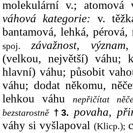
molekulární v.; atomová 
váhová kategorie:
v. těžk
bantamová, lehká, pérová,
závažnost, význam,
spoj.
(velkou, největší) váhu; k
hlavní) váhu; působit vahou
váhu; dodat někomu, ně
lehkou váhu
nepřičítat ně
povaha, při
bezstarostně
†3.
váhy si vyšlapoval
c
(Klicp.);